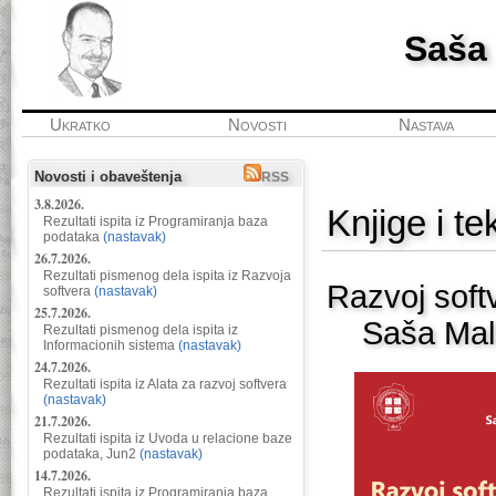
Saša
Ukratko
Novosti
Nastava
Novosti i obaveštenja
RSS
3.8.2026.
Knjige i te
Rezultati ispita iz Programiranja baza
podataka
(nastavak)
26.7.2026.
Rezultati pismenog dela ispita iz Razvoja
Razvoj soft
softvera
(nastavak)
25.7.2026.
Saša Malk
Rezultati pismenog dela ispita iz
Informacionih sistema
(nastavak)
24.7.2026.
Rezultati ispita iz Alata za razvoj softvera
(nastavak)
21.7.2026.
Rezultati ispita iz Uvoda u relacione baze
podataka, Jun2
(nastavak)
14.7.2026.
Rezultati ispita iz Programiranja baza