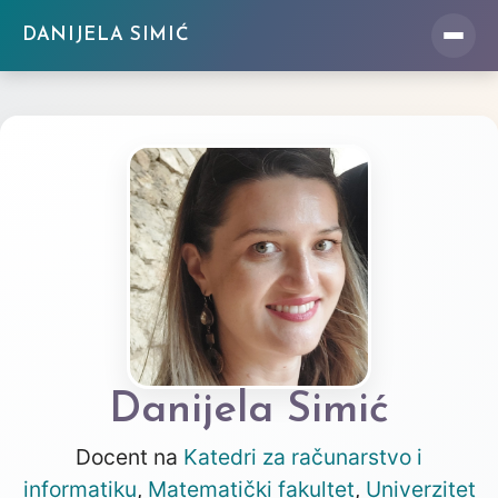
DANIJELA SIMIĆ
Uvod u strukture podataka
Uvod u informatiku
UOAR
Programiranje 1
Stručna praksa
Algoritmi i strukture podataka
Danijela Simić
Docent na
Katedri za računarstvo i
informatiku
,
Matematički fakultet
,
Univerzitet