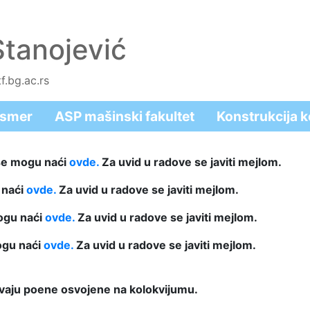
Stanojević
f.bg.ac.rs
 smer
ASP mašinski fakultet
Konstrukcija 
 se mogu naći
ovde.
Za uvid u radove se javiti mejlom.
 naći
ovde.
Za uvid u radove se javiti mejlom.
mogu naći
ovde.
Za uvid u radove se javiti mejlom.
mogu naći
ovde.
Za uvid u radove se javiti mejlom.
uvaju poene osvojene na kolokvijumu.