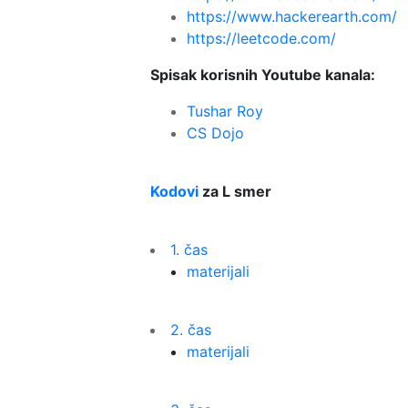
https://www.hackerearth.com/
https://leetcode.com/
Spisak korisnih Youtube kanala:
Tushar Roy
CS Dojo
Kodovi
za L smer
1. čas
materijali
2. čas
materijali