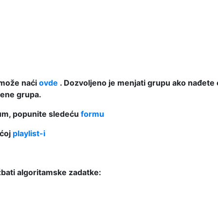
 može naći
ovde
. Dozvoljeno je menjati grupu ako nađete 
mene grupa.
ijum, popunite sledeću
formu
ećoj
playlist-i
bati algoritamske zadatke: