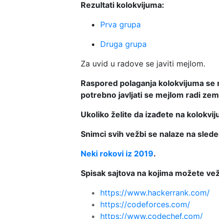
Rezultati kolokvijuma:
Prva grupa
Druga grupa
Za uvid u radove se javiti mejlom.
Raspored polaganja kolokvijuma se
potrebno javljati se mejlom radi ze
Ukoliko želite da izađete na kolokv
Snimci svih vežbi se nalaze na sled
Neki rokovi iz 2019
.
Spisak sajtova na kojima možete vež
https://www.hackerrank.com/
https://codeforces.com/
https://www.codechef.com/