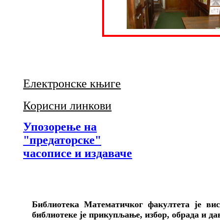
Електронске књиге
Корисни линкови
Упозорење на
"предаторске"
часописе и издаваче
Библиотека Математичког факултета је вис
библиотеке је прикупљање, избор, обрада и д