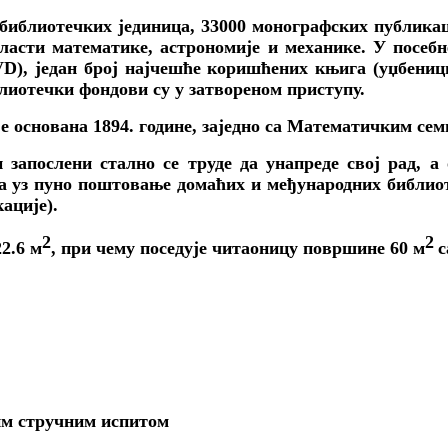
библиотечких јединица, 33000 монографских публикац
ласти математике, астрономије и механике. У посебне
VD
), један број најчешће коришћених књига (уџбеници
лиотечки фондови су у затвореном приступу.
је основана 1894. године, заједно са Математичким с
запослени стално се труде да унапреде свој рад, а 
ка уз пуно поштовање домаћих и међународних библиот
ације).
2
2
22.6
м
, при чему поседује читаоницу површине 60
м
с
им стручним испитом