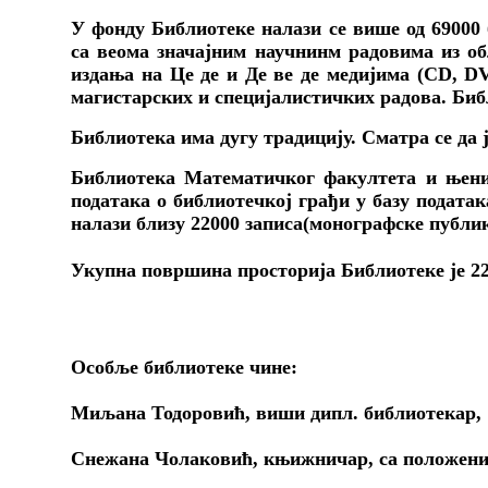
У фонду Библиотеке налази се више од 69000 
са веома значајним научнинм радовима из об
издања на Це де и Де ве де медијима (
CD
,
D
магистарских и специјалистичких радова. Биб
Библиотека има дугу традицију. Сматра се да 
Библиотека Математичког факултета и њени 
података о библиотечкој грађи у базу подата
налази близу 22000 записа(монографске публик
Укупна површина просторија Библиотеке је 2
Особље библиотеке чине:
Миљана Тодоровић, виши дипл. библиотекар,
Снежана Чолаковић, књижничар, са положен