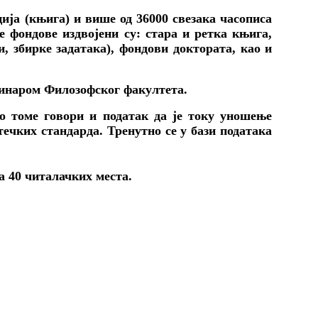
ија (књига) и више од 36000 свезака часописа
 фондове издвојени су: стара и ретка књига,
, збирке задатака), фондови доктората, као и
еминаром Филозофског факултета.
о томе говори и податак да је току уношење
ечких стандарда. Тренутно се у бази података
а 40 читалачких места.