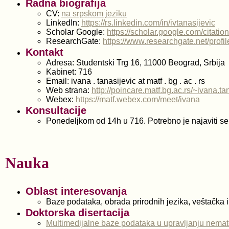
Radna biografija
CV:
na srpskom jeziku
LinkedIn:
https://rs.linkedin.com/in/ivtanasijevic
Scholar Google:
https://scholar.google.com/cita
ResearchGate:
https://www.researchgate.net/profil
Kontakt
Adresa: Studentski Trg 16, 11000 Beograd, Srbija
Kabinet: 716
Email: ivana . tanasijevic at matf . bg . ac . rs
Web strana:
http://poincare.matf.bg.ac.rs/~ivana.ta
Webex:
https://matf.webex.com/meet/ivana
Konsultacije
Ponedeljkom od 14h u 716. Potrebno je najaviti s
Nauka
Oblast interesovanja
Baze podataka, obrada prirodnih jezika, veštačka i
Doktorska disertacija
Multimedijalne baze podataka u upravljanju nemat