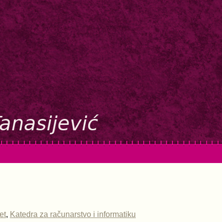
et
,
Katedra za računarstvo i informatiku