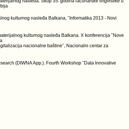
terijalnog nasleđa. Skup 35. godina računarske lingvistike u
bija
alnog kulturnog nasleđa Balkana, "Informatika 2013 - Novi
ematerijalnog kulturnog nasleđa Balkana. X konferencija "Nove
ja
igitalizacija nacionalne baštine", Nacionalni centar za
Research (DIWNA App.). Fourth Workshop "Data Innovative