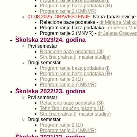
Programiranje baza podataka (I)
Programiranje baza podataka (R)
Programiranje 2 (1MNVR)
01.08.2025. OBAVEŠTENJE:
Ivana Tanasijević je
Relacione baze podataka -
dr Mirjana Maljko
Programiranje baza podataka -
dr Vesna Mar
Programiranje 2 (MNVR) -
dr Jelena Graova
Školska 2023/24. godina
Prvi semestar
Relacione baze podataka (3I)
Stručna praksa (I, master studije)
Drugi semestar
Programiranje baza podataka (I)
Programiranje baza podataka (R)
Programiranje 2 (1I)
Programiranje 2 (1MNVR)
Školska 2022/23. godina
Prvi semestar
Relacione baze podataka (3I)
Tehničko i naučno pisanje (1I)
Stručna praksa (I, master studije)
Drugi semestar
Programiranje 2 (1I)
Programiranje 2 (1MNVR)