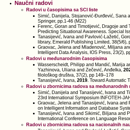
Naučni radovi
Radovi u časopisima sa SCI liste
Simić, Danijela, Stojanović-Đurđević, Sana a
Springer, pp.1-46 (M22)
Ferenc, Goran and Timotijević, Dragoje and T
Predicting Situational Awareness. Special 
Tanasijević, Ivana and Pavlović-Lažetić, Go
library, Emerald Publishing Limited, 38(5/6)
Graovac, Jelena and Mladenović, Miljana and
Intelligent Data Analysis, IOS Press, 23(2),
Radovi u međunarodnim časopisima
Wasserscheidt, Philipp and Mandić, Marija a
Yazhinova, Uliana and Zečević, Anđelka,
20
filološkog društva, 37(2), pp 149–178
Tanasijević, Ivana,
2019
. Toward Automatic 
Radovi u zbornicima radova sa međunarodnih n
Simić, Danijela and Tanasijević, Ivana and T
23rd International Symposium INFOTEH-JAH
Graovac, Jelena and Tanasijević, Ivana and 
on Intelligent Information and Database Sys
Tanasijević, Ivana and Sikimić, Biljana and 
International Conference on Language Resou
Radovi u zbornicima radova sa nacionalnih nauč