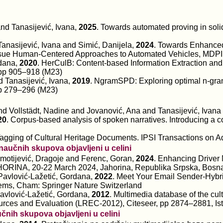
nd Tanasijević, Ivana,
2025
. Towards automated proving in solid
anasijević, Ivana and Simić, Danijela,
2024
. Towards Enhanced
Issue Human-Centered Approaches to Automated Vehicles, MDPI,
rdana,
2020
. HerCulB: Content-based Information Extraction and R
, pp 905–918 (M23)
 Tanasijević, Ivana,
2019
. NgramSPD: Exploring optimal n-gram 
 pp 279–296 (M23)
nd Vollstädt, Nadine and Jovanović, Ana and Tanasijević, Ivan
20
. Corpus-based analysis of spoken narratives. Introducing a c
Tagging of Cultural Heritage Documents. IPSI Transactions on 
aučnih skupova objavljeni u celini
imotijević, Dragoje and Ferenc, Goran,
2024
. Enhancing Driver
ORINA, 20-22 March 2024, Jahorina, Republika Srpska, Bosna
Pavlović-Lažetić, Gordana,
2022
. Meet Your Email Sender-Hybri
tems, Cham: Springer Nature Switzerland
Pavlović-Lažetić, Gordana,
2012
. Multimedia database of the cul
rces and Evaluation (LREC-2012), Citeseer, pp 2874–2881, Ist
nih skupova objavljeni u celini