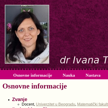
Osnovne informacije
Nauka
Nastava
Osnovne informacije
Zvanje
Docent,
Univerzitet u Beogradu
,
Matematički fakult