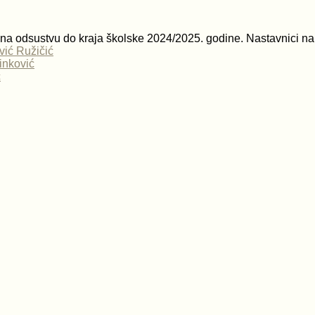
 na odsustvu do kraja školske 2024/2025. godine. Nastavnici na
vić Ružičić
inković
c