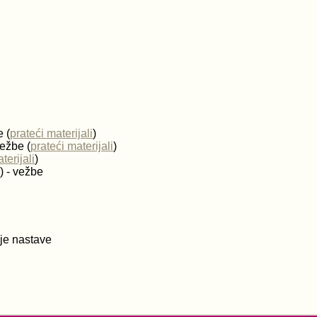
 (
prateći materijali
)
vežbe (
prateći materijali
)
terijali
)
) - vežbe
nje nastave