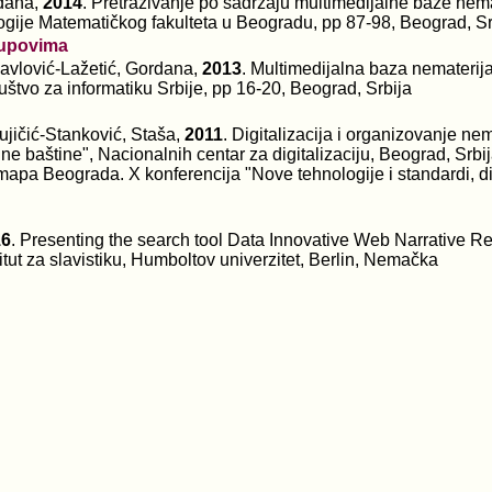
rdana,
2014
. Pretraživanje po sadržaju multimedijalne baze nema
ologije Matematičkog fakulteta u Beogradu, pp 87-98, Beograd, Sr
kupovima
Pavlović-Lažetić, Gordana,
2013
. Multimedijalna baza nematerij
uštvo za informatiku Srbije, pp 16-20, Beograd, Srbija
ujičić-Stanković, Staša,
2011
. Digitalizacija i organizovanje n
alne baštine", Nacionalnih centar za digitalizaciju, Beograd, Srbi
a mapa Beograda. X konferencija "Nove tehnologije i standardi, d
16
. Presenting the search tool Data Innovative Web Narrative 
ut za slavistiku, Humboltov univerzitet, Berlin, Nemačka