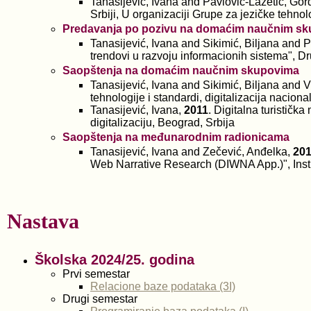
Tanasijević, Ivana and Pavlović-Lažetić, Go
Srbiji, U organizaciji Grupe za jezičke tehn
Predavanja po pozivu na domaćim naučnim s
Tanasijević, Ivana and Sikimić, Biljana and 
trendovi u razvoju informacionih sistema", Dr
Saopštenja na domaćim naučnim skupovima
Tanasijević, Ivana and Sikimić, Biljana and V
tehnologije i standardi, digitalizacija nacion
Tanasijević, Ivana,
2011
. Digitalna turističk
digitalizaciju, Beograd, Srbija
Saopštenja na međunarodnim radionicama
Tanasijević, Ivana and Zečević, Anđelka,
20
Web Narrative Research (DIWNA App.)", Instit
Nastava
Školska 2024/25. godina
Prvi semestar
Relacione baze podataka (3I)
Drugi semestar