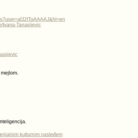
tions?user=afJ2IToAAAAJ&hl=en
e/Ivana-Tanasijevic
nasijevic
e mejlom.
nteligencija.
erijalnim kulturnim nasleđem