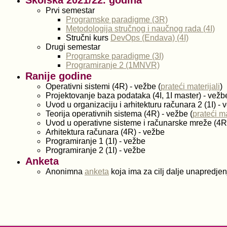
Školska 2021/22. godina
Prvi semestar
Programske paradigme (3R)
Metodologija stručnog i naučnog rada (4I)
Stručni kurs
DevOps (Endava) (4I)
Drugi semestar
Programske paradigme (3I)
Programiranje 2 (1MNVR)
Ranije godine
Operativni sistemi (4R) - vežbe (
prateći materijali
)
Projektovanje baza podataka (4I, 1I master) - vežbe
Uvod u organizaciju i arhitekturu računara 2 (1I) - 
Teorija operativnih sistema (4R) - vežbe (
prateći ma
Uvod u operativne sisteme i računarske mreže (4R
Arhitektura računara (4R) - vežbe
Programiranje 1 (1I) - vežbe
Programiranje 2 (1I) - vežbe
Anketa
Anonimna
anketa
koja ima za cilj dalje unapredje