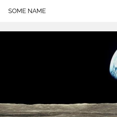
Čćžšđ
SOME NAME